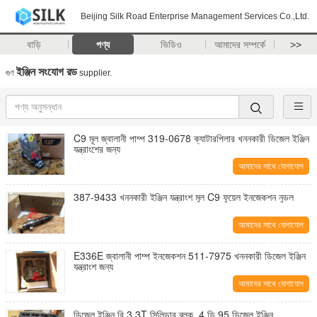
Beijing Silk Road Enterprise Management Services Co.,Ltd.
বাড়ি
পণ্য
ভিডিও
আমাদের সম্পর্কে
>>
ইঞ্জিন সংযোগ রড
গুণ
supplier.
C9 মূল জ্বালানী পাম্প 319-0678 ক্যাটারপিলার খননকারী ডিজেল ইঞ্জিন
যন্ত্রাংশের জন্য
আমাদের সাথে যোগাযোগ
করুন
387-9433 খননকারী ইঞ্জিন যন্ত্রাংশ মূল C9 ফুয়েল ইনজেকশন নুডল
আমাদের সাথে যোগাযোগ
করুন
E336E জ্বালানী পাম্প ইনজেকশন 511-7975 খননকারী ডিজেল ইঞ্জিন
যন্ত্রাংশ জন্য
আমাদের সাথে যোগাযোগ
করুন
ডিজেল ইঞ্জিন বি 3.3T সিলিন্ডার ব্লক, 4 ডি 95 ডিজেল ইঞ্জিন