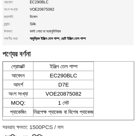
প্রয়োগ:
EC290BLC
অংশ সংখ্যা:
VOE20875082
জ্বালানি:
ডিজেল
ব্র্যান্ড:
Silk
উপাদান:
কাস্ট লোহা বা অ্যালুমিনিয়াম
সামুদ্রিক ইঞ্জিন তেল পাম্প
ছোট ইঞ্জিন তেল পাম্প
লক্ষণীয় করা:
,
পণ্যের বর্ণনা
প্রোডাক্ট
ইঞ্জিন তেল পাম্প
আবেদন
EC290BLC
আদর্শ
D7E
অংশ সংখ্যা
VOE20875082
MOQ:
1 সেট
প্যাকেজিং
নিরপেক্ষ প্যাকেজ বা বিশেষ প্যাকেজ
সরবরাহ ক্ষমতা: 1500PCS / মাস