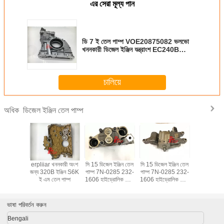
এর সেরা মূল্য পান
ডি 7 ই তেল পাম্প VOE20875082 ভলভো
খননকারী ডিজেল ইঞ্জিন যন্ত্রাংশ EC240B
EC290BLC
চালিয়ে
ডিজেল ইঞ্জিন তেল পাম্প
অধিক
 পাম্প
erpliiar খননকারী অংশ
সি 15 ডিজেল ইঞ্জিন তেল
সি 15 ডিজেল ইঞ্জিন তেল
মিতসুবিশি 6 
 211 -
জন্য 320B ইঞ্জিন S6K
পাম্প 7N-0285 232-
পাম্প 7N-0285 232-
পাম্প ME03
াটারপিলার
ই এম তেল পাম্প
1606 হাইড্রোলিক পাম্প
1606 হাইড্রোলিক পাম্প
ধরণের তেল গিয
জেল ইঞ্জিন
মেরামতের যন্ত্রাংশ
যন্ত্রাংশ
48t 59t এ
শের জন্য
ব্যবহার 
ভাষা পরিবর্তন করুন
Bengali