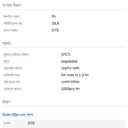
পণ্যের বিবরণ
উৎপত্তি স্থল:
চীন
পরিচিতিমুলক নাম:
SILK
মডেল নম্বার:
D7E
প্রদান
ন্যূনতম চাহিদার পরিমাণ:
1PCS
মূল্য:
negotiable
প্যাকেজিং বিবরণ:
প্রাকৃতিক প্যাকিং
ডেলিভারি সময়:
টাকা পাওয়ার পর 1-3 দিন
পরিশোধের শর্ত:
ওয়েস্টার্ন ইউনিয়ন
যোগানের ক্ষমতা:
1000pcs মাস
বিবরণ
ডিজেল ইঞ্জিন তেল পাম্প
মডেল:
D7E