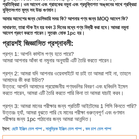
প্রতিক্রিয়া।
ওম আদেশ এবং গ্রাহকের
নমুনা এবং প্রযুক্তিগত অঙ্কনের
সাথে প্রক্রিয়া
যুক্তিসংগত মূল্য সহ উচ্চ গুণমান।
আমার আদেশের জন্য ডেলিভারি সময় কি?
আপনার পণ্য জন্য MOQ আদেশ কি?
সাধারণত, তারা স্টক ইন হয় যখন 3 দিনের মধ্যে পণ্য বিক্রী করা হবে।
আমরা নমুনা
আদেশ গ্রহণ করতে পারেন।
সুতরাং মোক 1pc হয়।
প্রায়শই জিজ্ঞাসিত প্রশ্নাবলী:
প্রশ্ন 1: আপনি কাস্টম পণ্য হতে পারে?
আমরা আপনার আঁকা বা নমুনার অনুযায়ী এটি তৈরি করতে পারেন।
প্রশ্ন 2: আমরা যদি আপনার ওয়েবসাইটে যা চাই তা আমরা পাই না, তাহলে
আমাদের কী করা উচিত?
উত্তর: আপনি আমাদের প্রয়োজনীয় পণ্যগুলির বিবরণ এবং ছবিগুলি ইমেল
করতে পারেন, আমরা এটি তৈরি করতে পারি কিনা তা আমরা যাচাই করব।
প্রশ্ন 3: আমরা মানের পরীক্ষার জন্য প্রতিটি আইটেমের 1 পিসি কিনতে পারি?
উত্তরঃ হ্যাঁ, আমরা বুঝতে পারি যে মানের পরীক্ষা গুরুত্বপূর্ণ এবং গুণমান
পরীক্ষার জন্য 1pc পাঠানোর জন্য আমরা আনন্দিত।
ছোট ইঞ্জিন তেল পাম্প
সামুদ্রিক ইঞ্জিন তেল পাম্প
কম চাপ তেল পাম্প
ট্যাগ:
,
,