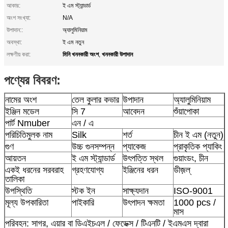
আকার:
ই এম স্ট্যান্ডার্ড
অংশ সংখ্যা:
N/A
উপাদান::
অ্যালুমিনিয়াম
অবস্থা:
ই এম নতুন
মিনি খননকারী অংশ
খননকারী উপাদান
লক্ষণীয় করা:
,
পণ্যের বিবরণ:
নামের অংশ
তেল কুলার কভার
উপাদান
অ্যালুমিনিয়াম
শুঁয়াপোকা
ইঞ্জিন মডেল
সি 7
আবেদন
পার্ট Nmuber
এন / এ
পরিচিতিমুলক নাম
Silk
শর্ত
চীন ই এম (নতুন)
গুণ
উচ্চ গুনসম্পন্ন
প্যাকেজ
প্রাকৃতিক প্যাকিং
আয়তন
ই এম স্ট্যান্ডার্ড
উৎপত্তি স্থল
গুয়াংডং, চীন
একই ধরনের সরবরাহ
গ্রহণযোগ্য
ইঞ্জিনের ধরন
ডীজ়ল্
তালিকা
উপস্থিতি
স্টক ইন
সাক্ষ্যদান
ISO-9001
মূল্য উপকারিতা
পাইকারি
উৎপাদন ক্ষমতা
1000 pcs /
মাস
পরিবহন: সাগর, এয়ার বা ডিএইচএল / ফেডেক্স / টিএনটি / ইএমএস দ্বারা