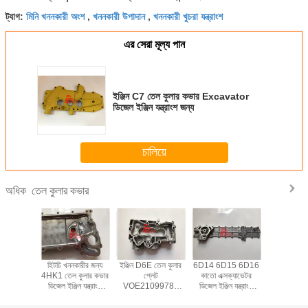
মিনি খননকারী অংশ
খননকারী উপাদান
খননকারী খুচরা যন্ত্রাংশ
ট্যাগ:
,
,
এর সেরা মূল্য পান
ইঞ্জিন C7 তেল কুলার কভার Excavator
ডিজেল ইঞ্জিন যন্ত্রাংশ জন্য
চালিয়ে
তেল কুলার কভার
অধিক
সুবিশি তেল
হিটচি খননকারীর জন্য
ইঞ্জিন D6E তেল কুলার
6D14 6D15 6D16
S4K ইঞ্জিন 
TSUBISHI
4HK1 তেল কুলার কভার
প্লেট
কাতো এক্সক্যাভেটর
দুই ধরনের 
ংশ SK450-
ডিজেল ইঞ্জিন যন্ত্রাংশ
VOE21099784
ডিজেল ইঞ্জিন যন্ত্রাংশ
খননকারী ইঞ্
ঙ্গে
ZAX330-3
ভলভো খনন অংশ তেল
HD800 HD900
E312 E31
ZAX250-3
কুলার যন্ত্রাংশ সঙ্গে
জন্য তেল কুলার কভার