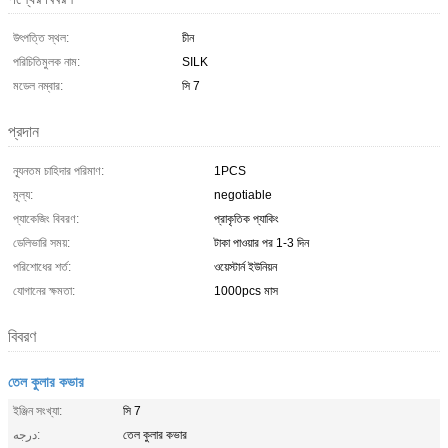
উৎপত্তি স্থল:
চীন
পরিচিতিমুলক নাম:
SILK
মডেল নম্বার:
সি 7
প্রদান
ন্যূনতম চাহিদার পরিমাণ:
1PCS
মূল্য:
negotiable
প্যাকেজিং বিবরণ:
প্রাকৃতিক প্যাকিং
ডেলিভারি সময়:
টাকা পাওয়ার পর 1-3 দিন
পরিশোধের শর্ত:
ওয়েস্টার্ন ইউনিয়ন
যোগানের ক্ষমতা:
1000pcs মাস
বিবরণ
তেল কুলার কভার
ইঞ্জিন সংখ্যা:
সি 7
درجه:
তেল কুলার কভার