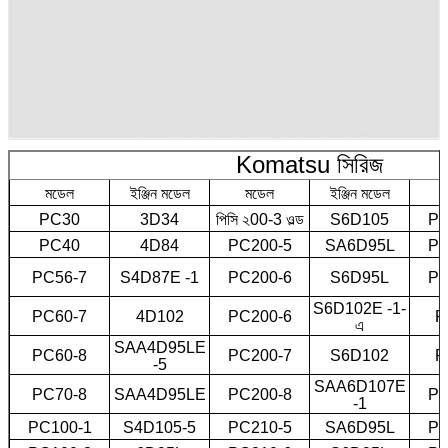
Komatsu সিরিজ
মডেল
ইঞ্জিন মডেল
মডেল
ইঞ্জিন মডেল
PC30
3D34
পিসি ২00-3 ওল্ড
S6D105
PC
PC40
4D84
PC200-5
SA6D95L
PC
PC56-7
S4D87E -1
PC200-6
S6D95L
PC
S6D102E -1-
PC60-7
4D102
PC200-6
P
এ
SAA4D95LE
PC60-8
PC200-7
S6D102
P
-5
SAA6D107E
PC70-8
SAA4D95LE
PC200-8
PC
-1
PC100-1
S4D105-5
PC210-5
SA6D95L
PC