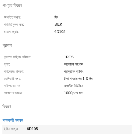
পণ্যের বিবরণ
উৎপত্তি স্থল:
চীন
পরিচিতিমুলক নাম:
SILK
মডেল নম্বার:
6D105
প্রদান
ন্যূনতম চাহিদার পরিমাণ:
1PCS
মূল্য:
আলোচনা সাপেক্ষ
প্যাকেজিং বিবরণ:
প্রাকৃতিক প্যাকিং
ডেলিভারি সময়:
টাকা পাওয়ার পর 1-3 দিন
পরিশোধের শর্ত:
ওয়েস্টার্ন ইউনিয়ন
যোগানের ক্ষমতা:
1000pcs মাস
বিবরণ
খননকারী ভালভ
ইঞ্জিন সংখ্যা:
6D105