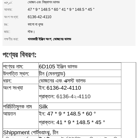
درجه:
ভোজন এবং নিষ্কাশন ভালভ
আকার:
47 * 9 * 148.5 * 60 ° 41 * 9 * 148.5 * 45 °
অংশ সংখ্যা:
6136-42-4110
রঙ:
কালো বা ধূসর
জায়::
স্টক।
খননকারী ইঞ্জিন অংশ
ভোজনের ভালভ
লক্ষণীয় করা:
,
পণ্যের বিবরণ:
পণ্যের নাম:
6D105 ইঞ্জিন ভালভ
উৎপত্তি স্থল:
চীন (মেনল্যান্ড)
ধরন:
ভোজনের এবং এক্সস্ট ভালভ
অংশ সংখ্যা
ইন:
6136-42-4110
প্রাক্তন:
6136-4২-4110
পরিচিতিমুলক নাম
Silk
আয়তন
ইন:
47 * 9 * 148.5 * 60 °
প্রাক্তন: 41 * 9 * 148.5 * 45 °
Shippment পোর্ট
গুয়াংঝু, চীন