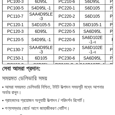
PC100-3
6D95L
PC210-6
S6D95L
PC
PC100-5
S4D95L -1
PC220-1
S6D105
PC
SAA4D95LE
PC110-7
PC220-2
S6D105
PC
-3
PC120-1
S4D105-5
PC220-3
S6D105-1
PC
PC120-3
6D95L
PC220-5
SA6D95L
PC
SA6D102E
PC120-5
S4D95L -1
PC220-6
P
-1-এ
SAA4D95LE
SA6D102E
PC130-7
PC220-7
PC
-3
-1-এ
PC150-1
6D105
PC230-6
SA6D95L
PC
PC150-3
S6D95L
PC240LC -8
SA6D107E -1
PC
সেবা আমরা প্রদান:
PC200-1
6D105-1
PC300
N855
PC
সময়মত ডেলিভারি সময়
PC200-2
S6D105
PC300-1
NT855
পিসি ২00-3-3
S6D105
PC300-2
NT855
• আমরা সময়মত ডেলিভারি নিশ্চিত, টাইট উত্পাদন সময়সূচী মধ্যে আপনার
অর্ডার রাখুন।
• গ্রাহকদের প্রয়োজন অনুযায়ী উত্পাদন / পরিদর্শন রিপোর্ট।
• পণ্যসম্ভার বোর্ডে আগে জাহাজীকরণ নোটিশ।