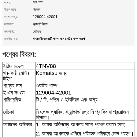
درجه:
জল পাম্প
ইঞ্জিন ধরন:
ডিজেল
অংশ সংখ্যা:
129004-42001
উপাদান::
অ্যালুমিনিয়াম
জ্বালানি::
পেট্রল
খননকারী জলবাহী পাম্প
জল মোটর পাম্প অংশ
লক্ষণীয় করা:
,
পণ্যের বিবরণ:
ইঞ্জিন মডেল
4TNV88
খননকারী মেশিন
Komatsu জন্য
টাইপ
পণ্যের নাম
ওয়ার্টার পাম্প
ই এম সংখ্যা
129004-42001
পারিশ্রমিক
টি / টি, পশ্চিম ও ইউনিয়ন এবং অন্য
বোঁচকা
নিরপেক্ষ প্যাকিং, স্ট্যান্ডার্ড রপ্তানি প্যাকিং বা প্রয়োজন
হিসাবে।
আমাদের অঙ্গীকার
1. আমরা অবিলম্বে আপনার সাথে প্রশ্ন করতে হবে;
2. আমরা আপনাকে এগিয়ে পরিবহন পরিবহন মোড গ্রহণ।