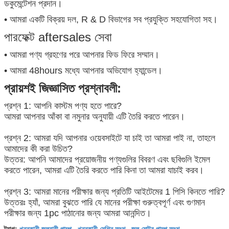
ডকুমেন্টেশন প্রদান।
• আমরা একটি বিক্রয় দল, R & D বিভাগের সব প্রযুক্তি সহযোগিতা সহ।
পারফেক্ট aftersales সেবা
• আমরা পণ্য গ্রহণের পরে আপনার ফিড ফিরে সম্মান।
• আমরা 48hours মধ্যে আপনার অভিযোগ হ্যান্ডেল।
প্রায়শই জিজ্ঞাসিত প্রশ্নাবলী:
প্রশ্ন 1: আপনি কাস্টম পণ্য হতে পারে?
আমরা আপনার আঁকা বা নমুনার অনুযায়ী এটি তৈরি করতে পারেন।
প্রশ্ন 2: আমরা যদি আপনার ওয়েবসাইটে যা চাই তা আমরা পাই না, তাহলে
আমাদের কী করা উচিত?
উত্তর: আপনি আমাদের প্রয়োজনীয় পণ্যগুলির বিবরণ এবং ছবিগুলি ইমেল
করতে পারেন, আমরা এটি তৈরি করতে পারি কিনা তা আমরা যাচাই করব।
প্রশ্ন 3: আমরা মানের পরীক্ষার জন্য প্রতিটি আইটেমের 1 পিসি কিনতে পারি?
উত্তরঃ হ্যাঁ, আমরা বুঝতে পারি যে মানের পরীক্ষা গুরুত্বপূর্ণ এবং গুণমান
পরীক্ষার জন্য 1pc পাঠানোর জন্য আমরা আনন্দিত।
খননকারী জলবাহী পাম্প
খননকারী মেশিন অংশ
জল মোটর পাম্প অংশ
ট্যাগ:
,
,