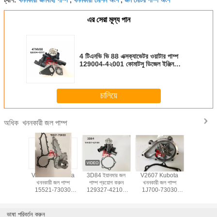
এর সেরা মূল্য পান
4 টিএনভি ভি 88 এক্সক্যাভেটর ওয়াটার পাম্প
129004-4২001 কোমাটসু ডিজেল ইঞ্জিন
যন্ত্রাংশ পিসি 50
চালিয়ে
খননকারী জল পাম্প
অধিক
-6/7/8
V2403-7 Kubota
3D84 ইয়ানমার জল
V2607 Kubota
কোমাতসু জল
u Water
খননকারী জল পাম্প
পাম্প প্রয়োগ করুন
খননকারী জল পাম্প
6D95, 62
 Assy
15521-73030
129327-42100
1J700-73030
1100 PC
6151-62-
Excavator ডিজেল
ডিজেল ইঞ্জিন যন্ত্রাংশ
Excavator ডিজেল
খননকারীর
cavator
ইঞ্জিন যন্ত্রাংশ জন্য
খননকারী
ইঞ্জিন যন্ত্রাংশ জন্য
 Pump
ভাষা পরিবর্তন করুন