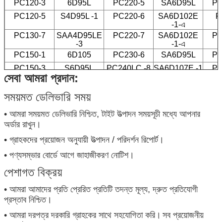
PC120-3
6D95L
PC220-5
SA6D95L
PC
PC120-5
S4D95L -1
PC220-6
SA6D102E
P
-1-এ
PC130-7
SAA4D95LE
PC220-7
SA6D102E
PC
-3
-1-এ
PC150-1
6D105
PC230-6
SA6D95L
PC
PC150-3
S6D95L
PC240LC -8
SA6D107E -1
PC
সেবা আমরা প্রদান:
PC200-1
6D105-1
PC300
N855
PC
সময়মত ডেলিভারি সময়
PC200-2
S6D105
PC300-1
NT855
পিসি ২00-3-3
S6D105
PC300-2
NT855
• আমরা সময়মত ডেলিভারি নিশ্চিত, টাইট উত্পাদন সময়সূচী মধ্যে আপনার
অর্ডার রাখুন।
• গ্রাহকদের প্রয়োজন অনুযায়ী উত্পাদন / পরিদর্শন রিপোর্ট।
• পণ্যসম্ভার বোর্ডে আগে জাহাজীকরণ নোটিশ।
পেশাগত বিক্রয়
• আমরা আমাদের প্রতি প্রেরিত প্রতিটি তদন্ত মূল্য, দ্রুত প্রতিযোগী
প্রস্তাব নিশ্চিত।
• আমরা দরপত্র দরকারি গ্রাহকের সাথে সহযোগিতা করি।
সব প্রয়োজনীয়