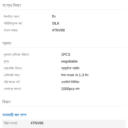
পণ্যের বিবরণ
উৎপত্তি স্থল:
চীন
পরিচিতিমুলক নাম:
SILK
মডেল নম্বার:
4TNV88
প্রদান
ন্যূনতম চাহিদার পরিমাণ:
1PCS
মূল্য:
negotiable
প্যাকেজিং বিবরণ:
প্রাকৃতিক প্যাকিং
ডেলিভারি সময়:
টাকা পাওয়ার পর 1-3 দিন
পরিশোধের শর্ত:
ওয়েস্টার্ন ইউনিয়ন
যোগানের ক্ষমতা:
1000pcs মাস
বিবরণ
খননকারী জল পাম্প
ইঞ্জিন সংখ্যা:
4TNV88